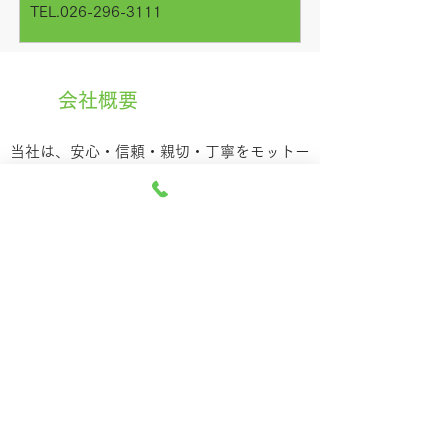
TEL.026-296-3111
​会社概要
当社は、安心・信頼・親切・丁寧をモットー
に、なが〜いおつきあいを目指しておりま
す。
社長：窪田 康宏